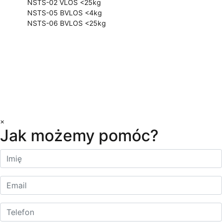
NSTS-02 VLOS <25kg
NSTS-05 BVLOS <4kg
NSTS-06 BVLOS <25kg
Biuro
ul. Ficowskiego 15 Warszawa
kontakt@dilectro.pl
+48 881 726 700
Copyright © 2023 Dilectro
×
Jak możemy pomóc?