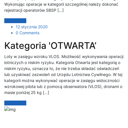
Wykonując operacje w kategorii szczególnej należy dokonać
rejestracji operatorów SBSP […]
Czytaj dalej
12 stycznia 2020
0 Comments
Kategoria 'OTWARTA’
Loty w zasięgu wzroku VLOS. Możliwość wykonywania operacji
lotniczych o niskim ryzyku. Kategoria Otwarta jest kategorią o
niskim ryzyku, oznacza to, że nie trzeba składać oświadczeń
lub uzyskiwać zezwoleń od Urzędu Lotnictwa Cywilnego. W tej
kategorii można wykonywać operacje w zasięgu widoczności
wzrokowej pilota lub z pomocą obserwatora (VLOS), dronami o
masie poniżej 25 kg […]
Czytaj dalej
Jesteśmy autoryzowanym dostawcą kompleksowych
bezzałogowych systemów powietrznych dla biznesu i
administracji publicznej.