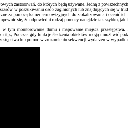
owych zastosowań, do których będą używane. Jedną z powszechnych apl
zarów w poszukiwaniu osób zaginionych lub znajdujących się w trudne
czne za pomocą kamer termowizyjnych do zlokalizowania i ocenić ich 
pewnić się, że odpowiedni rodzaj pomocy nadejdzie tak szybko, jak 
ów, w tym monitorowanie tłumu i mapowanie miejsca przestępst
caku itp., Podczas gdy funkcje śledzenia obiektów mogą umożliwić pod
przestępstwa lub pomóc w zrozumieniu sekwencji wydarzeń w wypad