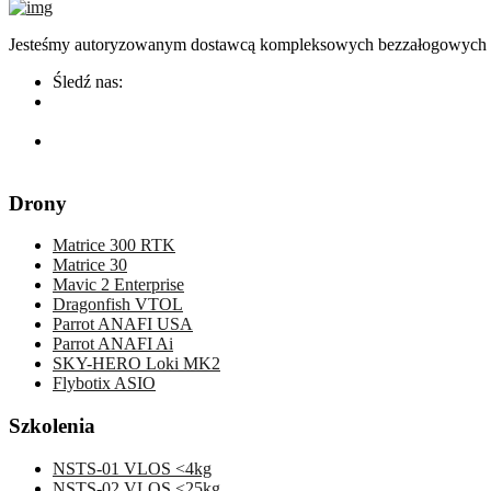
Jesteśmy autoryzowanym dostawcą kompleksowych bezzałogowych sys
Śledź nas:
Drony
Matrice 300 RTK
Matrice 30
Mavic 2 Enterprise
Dragonfish VTOL
Parrot ANAFI USA
Parrot ANAFI Ai
SKY-HERO Loki MK2
Flybotix ASIO
Szkolenia
NSTS-01 VLOS <4kg
NSTS-02 VLOS <25kg