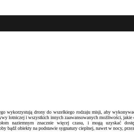
nego wykorzystują drony do wszelkiego rodzaju misji, aby wykonywa
ywy lotniczej i wszystkich innych zaawansowanych możliwości, jakie
połom naziemnym znacznie więcej czasu, i mogą uzyskać dost
 bądź obiekty na podstawie sygnatury cieplnej, nawet w nocy, przez 