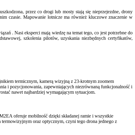
st uszkodzona, przez co drogi lub mosty stają się nieprzejezdne, drony
nim czasie.
Mapowanie lotnicze ma również kluczowe znaczenie w
iązań .
Nasi eksperci mają wiedzę na temat tego, co jest potrzebne do
tawowej, szkolenia pilotów, uzyskania niezbędnych certyfikatów,
nikiem termicznym, kamerą wizyjną z 23-krotnym zoomem
nia i pozycjonowania, zapewniających niezrównaną funkcjonalność i
sprostać nawet najbardziej wymagającym sytuacjom.
 M2EA oferuje mobilność dzięki składanej ramie i wszystkie
em termowizyjnym oraz optycznym, czyni tego drona jednego z