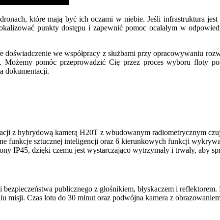
ronach, które mają być ich oczami w niebie.
Jeśli infrastruktura je
 zlokalizować punkty dostępu i zapewnić pomoc ocalałym w odpowied
e doświadczenie we współpracy z służbami przy opracowywaniu rozw
. Możemy pomóc przeprowadzić Cię przez proces wyboru floty pods
a dokumentacji.
nacji z hybrydową kamerą H20T z wbudowanym radiometrycznym czuj
unkcje sztucznej inteligencji oraz 6 kierunkowych funkcji wykrywa
rony IP45, dzięki czemu jest wystarczająco wytrzymały i trwały, aby 
i bezpieczeństwa publicznego z głośnikiem, błyskaczem i reflektorem.
aniu misji. Czas lotu do 30 minut oraz podwójna kamera z obrazowani