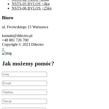
NSTS-05 BVLOS <4kg
NSTS-06 BVLOS <25kg
Biuro
ul. Ficowskiego 15 Warszawa
kontakt@dilectro.pl
+48 881 726 700
Copyright © 2023 Dilectro
×
Jak możemy pomóc?