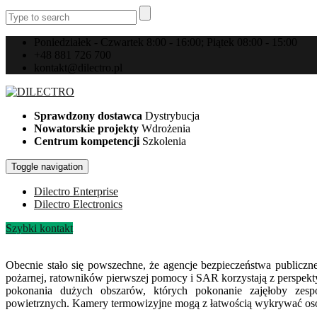
Poniedziałek - Czwartek 8:00 - 16:00; Piątek 08:00 - 15:00
+48 881 726 700
kontakt@dilectro.pl
Sprawdzony dostawca
Dystrybucja
Nowatorskie projekty
Wdrożenia
Centrum kompetencji
Szkolenia
Toggle navigation
Dilectro Enterprise
Dilectro Electronics
Szybki kontakt
Obecnie stało się powszechne, że agencje bezpieczeństwa publicz
pożarnej, ratowników pierwszej pomocy i SAR korzystają z perspekt
pokonania dużych obszarów, których pokonanie zajęłoby zes
powietrznych. Kamery termowizyjne mogą z łatwością wykrywać osoby