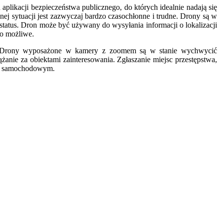
ikacji bezpieczeństwa publicznego, do których idealnie nadają się
j sytuacji jest zazwyczaj bardzo czasochłonne i trudne. Drony są w
status.
Dron może być używany do wysyłania informacji o lokalizacji
to możliwe.
wa. Drony wyposażone w kamery z zoomem są w stanie wychwycić
ążanie za obiektami zainteresowania.
Zgłaszanie miejsc przestępstwa,
ku samochodowym.