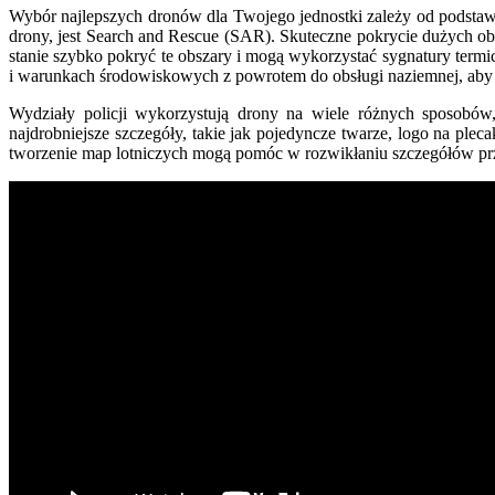
Wybór najlepszych dronów dla Twojego jednostki zależy od podstaw
drony, jest Search and Rescue (SAR).
Skuteczne pokrycie dużych obs
stanie szybko pokryć te obszary i mogą wykorzystać sygnatury termi
i warunkach środowiskowych z powrotem do obsługi naziemnej, aby u
Wydziały policji wykorzystują drony na wiele różnych sposob
najdrobniejsze szczegóły, takie jak pojedyncze twarze, logo na ple
tworzenie map lotniczych mogą pomóc w rozwikłaniu szczegółów 