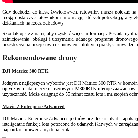
Gdy dochodzi do klęsk żywiołowych, ratownicy muszą polegać na d
mogą dostarczyć ratownikom informacji, których potrzebują, aby
działaniach na rzecz odbudowy.
Skontaktuj się z nami, aby uzyskać więcej informacji.
Posiadamy duż
zainicjowania, obsługi i utrzymania udanego programu dronowego
przestrzegania przepisów i ustanowienia dobrych praktyk prowadzeni
Rekomendowane drony
DJI Matrice 300 RTK
Jednym z najlepszych wyborów jest DJI Matrice 300 RTK w kombi
optycznym i dalmierzem laserowym. M300RTK oferuje zaawansowane f
użyteczność. Może osiągnąć do 55 minut czasu lotu i ma stopień och
Mavic 2 Enterprise Advanced
DJI Mavic 2 Enterprise Advanced jest również doskonały dla aplikacj
inteligentne funkcje lotu potrzebne do udanych i łatwych w zarządz
najbardziej uniwersalnych na rynku.