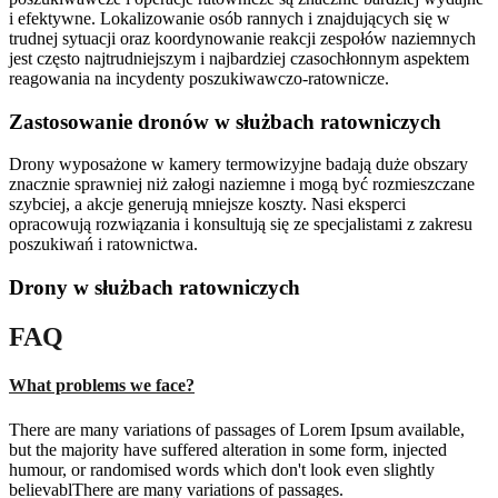
i efektywne. Lokalizowanie osób rannych i znajdujących się w
trudnej sytuacji oraz koordynowanie reakcji zespołów naziemnych
jest często najtrudniejszym i najbardziej czasochłonnym aspektem
reagowania na incydenty poszukiwawczo-ratownicze.
Zastosowanie dronów w służbach ratowniczych
Drony wyposażone w kamery termowizyjne badają duże obszary
znacznie sprawniej niż załogi naziemne i mogą być rozmieszczane
szybciej, a akcje generują mniejsze koszty. Nasi eksperci
opracowują rozwiązania i konsultują się ze specjalistami z zakresu
poszukiwań i ratownictwa.
Drony w służbach ratowniczych
FAQ
What problems we face?
There are many variations of passages of Lorem Ipsum available,
but the majority have suffered alteration in some form, injected
humour, or randomised words which don't look even slightly
believablThere are many variations of passages.