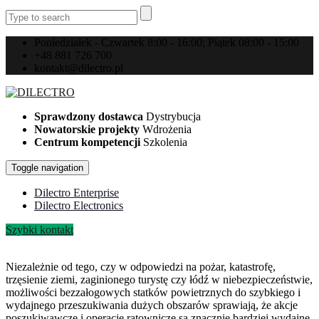
Poniedziałek - Czwartek 8:00 - 16:00; Piątek 08:00 - 15:00
+48 881 726 700
kontakt@dilectro.pl
Sprawdzony dostawca
Dystrybucja
Nowatorskie projekty
Wdrożenia
Centrum kompetencji
Szkolenia
Toggle navigation
Dilectro Enterprise
Dilectro Electronics
Szybki kontakt
Niezależnie od tego, czy w odpowiedzi na pożar, katastrofę,
trzęsienie ziemi, zaginionego turystę czy łódź w niebezpieczeństwie,
możliwości bezzałogowych statków powietrznych do szybkiego i
wydajnego przeszukiwania dużych obszarów sprawiają, że akcje
poszukiwawcze i operacje ratownicze są znacznie bardziej wydajne