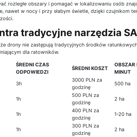
ać rozległe obszary i pomagać w lokalizowaniu osób znaj
e, nawet w nocy i przy słabym świetle, dzięki czujnikom t
zości.
ntra tradycyjne narzędzia S
że drony nie zastępują tradycyjnych środków ratunkowych
niającym dla ratowników.
ŚREDNI CZAS
OBSZAR 
ŚREDNI KOSZT
ODPOWIEDZI
MINUT
3000 PLN za
3h
500 ha
godzinę
500 PLN za
1h
2 ha
godzinę
400 PLN za
1h
1-20 ha
godzinę
300 PLN za
1h
2 ha
godzinę