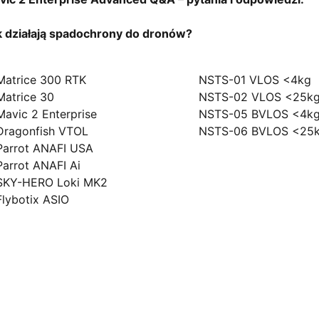
k działają spadochrony do dronów?
ony
Szkolenia
Matrice 300 RTK
NSTS-01 VLOS <4kg
Matrice 30
NSTS-02 VLOS <25k
Mavic 2 Enterprise
NSTS-05 BVLOS <4k
Dragonfish VTOL
NSTS-06 BVLOS <25
Parrot ANAFI USA
Parrot ANAFI Ai
SKY-HERO Loki MK2
Flybotix ASIO