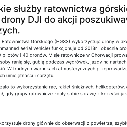
ie służby ratownictwa górsk
 drony DJI do akcji poszukiw
zych.
 Ratownictwa Górskiego (HGSS) wykorzystuje drony w ak
unmanned aerial vehicle) funkcjonuje od 2018r i obecnie p
pilotów i 40 dronów. Misje ratownicze w Chorwacji prow
Osoby ranią się, gubią podczas wędrówek, jazdy na nartac
kiń. W trudnych warunkach atmosferycznych przeprowadze
h umiejętności i sprzętu.
ło to wykorzystanie rac, rakiet śnieżnych, helikopterów, 
ł, gdy grupy ratownicze zdały sobie sprawę z korzyści jak
rzystuje drony głównie do obserwacji z powietrza, szyb