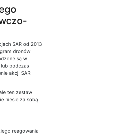
iego
awczo-
cjach SAR od 2013
rogram dronów
adzone są w
h lub podczas
nie akcji SAR
ale ten zestaw
ie niesie za sobą
kiego reagowania