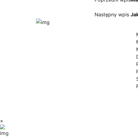
Następny wpis
Ja
Dr
Jesteśmy autoryzowanym
dostawcą kompleksowych
bezzałogowych systemów
powietrznych dla biznesu i
administracji publicznej.
Śledź nas:
Copyright © 2023 Dilectro
×