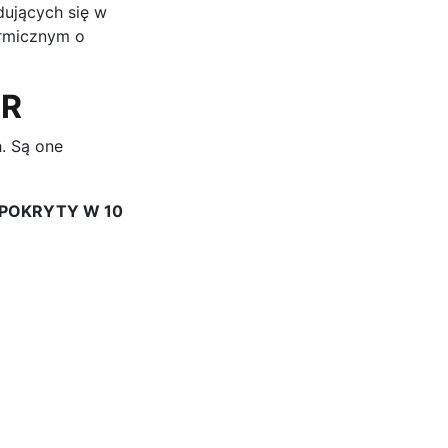
dujących się w
ermicznym o
AR
. Są one
POKRYTY W 10