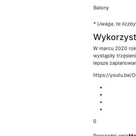
Balony
* Uwaga, te liczby
Wykorzyst
W marcu 2020 roku
wystąpiły trzęsien
lepsze zaplanowan
https://youtu.be/
0
Poprzedni wpis
Ma