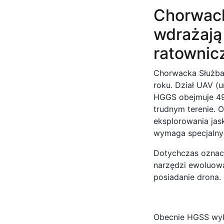
Chorwack
wdrażają
ratownic
Chorwacka Służba
roku. Dział UAV (
HGGS obejmuje 49 
trudnym terenie. 
eksplorowania jas
wymaga specjalnyc
Dotychczas oznacza
narzędzi ewoluowa
posiadanie drona.
Obecnie HGSS wyko