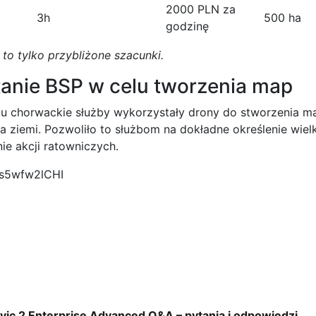
2000 PLN za
3h
500 ha
godzinę
 to tylko przybliżone szacunki.
anie BSP w celu tworzenia map
 chorwackie służby wykorzystały drony do stworzenia ma
ia ziemi. Pozwoliło to służbom na dokładne określenie wiel
ie akcji ratowniczych.
Os5wfw2lCHI
vic 2 Enterprise Advanced Q&A – pytania i odpowiedzi.