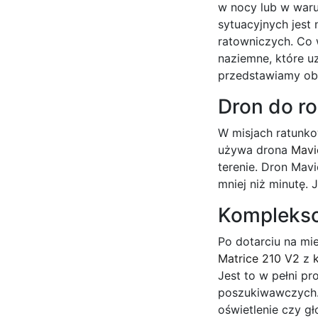
w nocy lub w waru
sytuacyjnych jest
ratowniczych. Co 
naziemne, które uz
przedstawiamy ob
Dron do r
W misjach ratunko
używa drona
Mavi
terenie. Dron Mav
mniej niż minutę.
Komplekso
Po dotarciu na mi
Matrice 210 V2
z
Jest to w pełni p
poszukiwawczych.
oświetlenie czy g