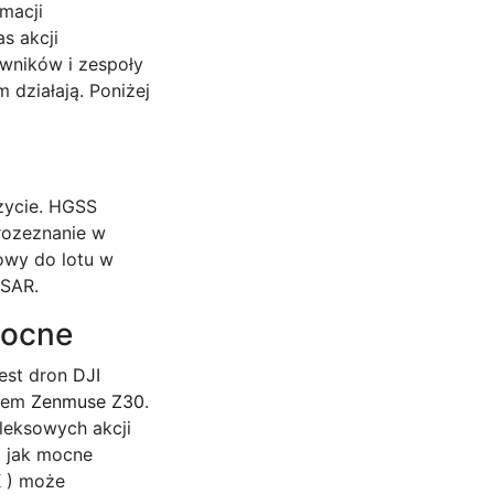
macji
s akcji
owników i zespoły
 działają. Poniżej
życie. HGSS
rozeznanie w
towy do lotu w
 SAR.
nocne
jest dron
DJI
omem
Zenmuse Z30
.
leksowych akcji
 jak mocne
K ) może