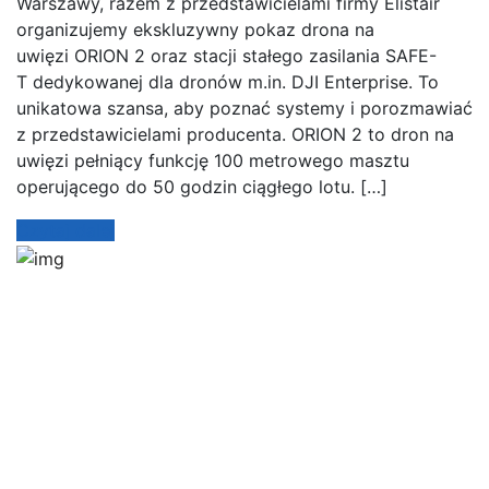
Warszawy, razem z przedstawicielami firmy Elistair
organizujemy ekskluzywny pokaz drona na
uwięzi ORION 2 oraz stacji stałego zasilania SAFE-
T dedykowanej dla dronów m.in. DJI Enterprise. To
unikatowa szansa, aby poznać systemy i porozmawiać
z przedstawicielami producenta. ORION 2 to dron na
uwięzi pełniący funkcję 100 metrowego masztu
operującego do 50 godzin ciągłego lotu. […]
Czytaj dalej
Jesteśmy autoryzowanym dostawcą kompleksowych
bezzałogowych systemów powietrznych dla biznesu i
administracji publicznej.
Śledź nas: