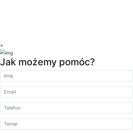
ul. Ficowskiego 15 Warszawa
kontakt@dilectro.pl
+48 881 726 700
Copyright © 2023 Dilectro
×
Jak możemy pomóc?