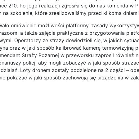
rice 210. Po jego realizacji zgłosiła się do nas komenda w
na szkolenie, które zrealizowaliśmy przed kilkoma dniami
wało omówienie możliwości platformy, zasady wykorzysty
ltrazoom, a także zajęcia praktyczne z przygotowania plat
wymi. Operatorzy ze straży dowiedzieli się, w jakich sytuac
yna oraz w jaki sposób kalibrować kamerę termowizyjną 
omendant Straży Pożarnej w przeworsku zaprosił również n
onariuszy policji aby mogli zobaczyć w jaki sposób straża
działań. Loty dronem zostały podzielone na 2 części – ope
ie pokazać w jaki sposób zachowują się urządzenia w zal