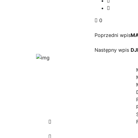
0
Poprzedni wpis
MA
Następny wpis
DJ
Dr
Jesteśmy autoryzowanym
dostawcą kompleksowych
bezzałogowych systemów
powietrznych dla biznesu i
administracji publicznej.
Śledź nas: