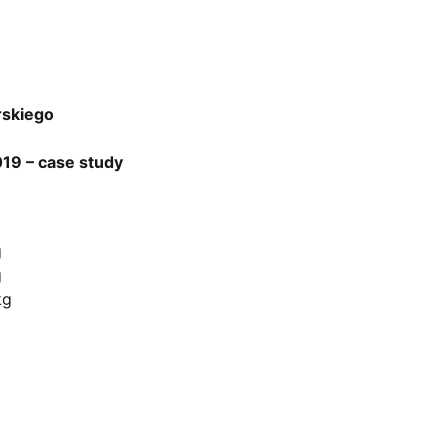
rskiego
019 – case study
Biuro
ul. Ficowskiego 15 Warszawa
g
g
kontakt@dilectro.pl
kg
+48 881 726 700