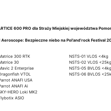
RTICE 600 PRO dla Straży Miejskiej województwa Pomo
I Aeroscope: Bezpieczne niebo na Pol’and’rock Festival 2
ony
Szkolenia
Matrice 300 RTK
NSTS-01 VLOS <4kg
Matrice 30
NSTS-02 VLOS <25k
Mavic 2 Enterprise
NSTS-05 BVLOS <4k
Dragonfish VTOL
NSTS-06 BVLOS <25
Parrot ANAFI USA
Parrot ANAFI Ai
SKY-HERO Loki MK2
Flybotix ASIO