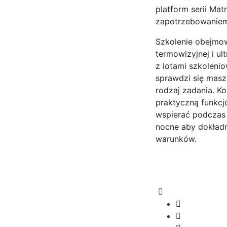
platform serii Mat
zapotrzebowaniem 
Szkolenie obejmo
termowizyjnej i u
z lotami szkolenio
sprawdzi się masz
rodzaj zadania. K
praktyczną funkcj
wspierać podczas 
nocne aby dokładn
warunków.