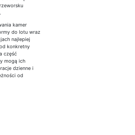
 Przeworsku
.
wania kamer
formy do lotu wraz
jach najlepiej
pod konkretny
a część
cy mogą ich
racje dzienne i
eżności od