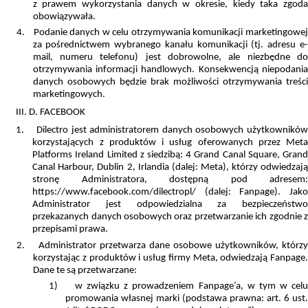
z prawem wykorzystania danych w okresie, kiedy taka zgoda
obowiązywała.
4.
Podanie danych w celu otrzymywania komunikacji marketingowe
za pośrednictwem wybranego kanału komunikacji (tj. adresu e-
mail, numeru telefonu) jest dobrowolne, ale niezbędne do
otrzymywania informacji handlowych. Konsekwencją niepodania
danych osobowych będzie brak możliwości otrzymywania treści
marketingowych.
III. D. FACEBOOK
1.
Dilectro jest administratorem danych osobowych użytkownikó
korzystających z produktów i usług oferowanych przez Meta
Platforms Ireland Limited z siedzibą: 4 Grand Canal Square, Grand
Canal Harbour, Dublin 2, Irlandia (dalej: Meta), którzy odwiedzają
stronę Administratora, dostępną pod adresem:
https://www.facebook.com/dilectropl/ (dalej: Fanpage). Jako
A
dministrator jest odpowiedzialna za bezpieczeństwo
przekazanych danych osobowych oraz przetwarzanie ich zgodnie z
przepisami prawa.
2.
Administrator przetwarza dane osobowe
użytkowników, którzy
korzystając z produktów i usług firmy Meta, odwiedzają Fanpage.
Dane te są przetwarzane:
1)
w związku z prowadzeniem Fanpage’a, w tym w cel
promowania własnej marki (podstawa prawna: art. 6 ust.