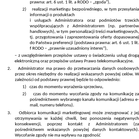
prawna: art. 6 ust. 1 lit. a RODO – „zgoda”),
2)
realizacji marketingu bezpośredniego,
w tym przesyłania
informacji o produktach
i usługach Administratora oraz podmiotów trzecich
współpracujących z Administratorem (np. partnerów
handlowych), w tym personalizacji treści marketingowych,
tj. przygotowania i zaprezentowania oferty dopasowanej
do Państwa preferencji (podstawa prawna: art. 6 ust. 1 lit.
f RODO – „prawnie uzasadniony interes”),
– z uwzględnieniem przepisów ustawy o świadczeniu usług drogą
elektroniczną oraz przepisów ustawy Prawo telekomunikacyjne.
2.
Administrator ma prawo do przetwarzania danych osobowyc
przez okres niezbędny do realizacji wskazanych powyżej celów. W
zależności od podstawy prawnej będzie to odpowiednio:
1)
czas do momentu wyrażenia sprzeciwu,
2)
czas do momentu wycofania zgody na komunikację z
pośrednictwem wybranego kanału komunikacji (adresu e-
mail, numeru telefonu).
3.
Odbiorca komunikacji marketingowej może zrezygnować z je
otrzymywania w każdej chwili, bez ponoszenia negatywnych
konsekwencji, poprzez kontakt z Administratorem (za
pośrednictwem wskazanych powyżej danych kontaktowych).
Wycofanie zgody nie ma wpływu na zgodność