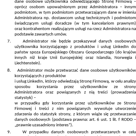
dane osobowe użytkownika odwiedzającego Stronę Firmową –
oprócz osobom upoważnionym przez Administratora – innym
podmiotom, w tym podmiotom przetwarzającym dane w imieniu
Administratora np. dostawcom usług technicznych i podmiotom
świadczącym usługi doradcze (w tym kancelariom prawnym)
oraz
kontrahentom realizującym usługi na rzecz Administratora n
podstawie zawartych umów.
7.
Administrator nie będzie przekazywał danych osobowych
użytkownika korzystającego z produktów i usług LinkedIn do
państw spoza Europejskiego Obszaru Gospodarczego (do krajów
innych niż kraje Unii Europejskiej oraz Islandia, Norwegia i
Liechtenstein).
8.
Administrator może przetwarzać dane osobowe użytkowników
korzystających z produktów
i usług LinkedIn, którzy odwiedzają Stronę Firmową, w celu analizy
sposobu korzystania przez użytkowników ze strony
Administratora oraz powiązanych z nią treści (prowadzenia
statystyk) –
w przypadku gdy korzystanie przez użytkowników ze Strony
Firmowej i treści z nim powiązanych wywołuje utworzenie
zdarzenia do statystyk strony, z którym wiąże się przetwarzanie
danych osobowych (podstawa prawna: art. 6 ust. 1 lit. f RODO –
„prawnie uzasadniony interes”).
9.
W przypadku danych osobowych przetwarzanych w cel