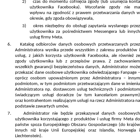
2)
czas do momentu cofnięcia zgody (lub usunięcia kont
użytkownika Facebooka). Wycofanie zgody nie ma
wpływu na zgodność z prawem przetwarzania danych w
okresie, gdy zgoda obowiązywała,
3)
okres niezbędny do obsługi zapytania wysłanego przez
użytkownika za pośrednictwem Messengera lub innych
usług firmy Meta.
6.
Katalog odbiorców danych osobowych przetwarzanych przez
Administratora wynika przede wszystkim z zakresu produktów i
usług, z jakich korzysta użytkownik Facebooka, ale również ze
zgody użytkownika lub z przepisów prawa. Z zachowaniem
wszelkich gwarancji bezpieczeństwa danych, Administrator może
przekazać dane osobowe użytkownika odwiedzającego Fanpage –
oprócz osobom upoważnionym przez Administratora – innym
podmiotom, w tym podmiotom przetwarzającym dane w imieniu
Administratora np. dostawcom usług technicznych i podmiotom
świadczącym usługi doradcze (w tym kancelariom prawnym)
oraz
kontrahentom realizującym usługi na rzecz Administratora n
podstawie zawartych umów.
7.
Administrator nie będzie przekazywał danych osobowych
użytkownika korzystającego z produktów i usług firmy Meta do
państw spoza Europejskiego Obszaru Gospodarczego (do krajów
innych niż kraje Unii Europejskiej oraz Islandia, Norwegia i
Liechtenstein).