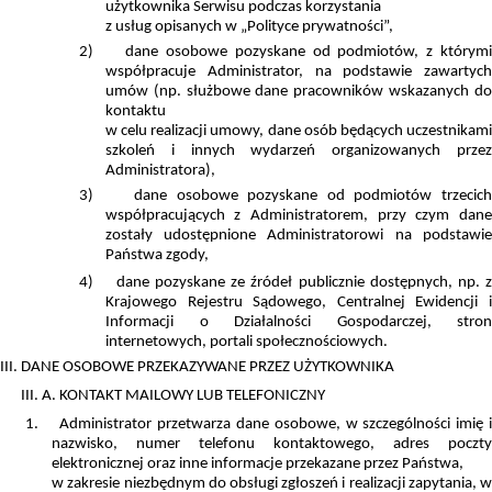
użytkownika Serwisu podczas korzystania
z usług opisanych w „Polityce prywatności”,
2)
dane osobowe pozyskane od podmiotów, z którym
współpracuje Administrator, na podstawie zawartych
umów (np. służbowe dane pracowników wskazanych do
kontaktu
w celu realizacji umowy, dane osób będących uczestnikami
szkoleń i innych wydarzeń organizowanych przez
Administratora),
3)
dane osobowe pozyskane od podmiotów trzecic
współpracujących z Administratorem, przy czym dane
zostały udostępnione Administratorowi na podstawie
Państwa zgody,
4)
dane pozyskane ze źródeł publicznie dostępnych, np. 
Krajowego Rejestru Sądowego, Centralnej Ewidencji i
Informacji o Działalności Gospodarczej, stron
internetowych, portali społecznościowych.
III. DANE OSOBOWE PRZEKAZYWANE PRZEZ UŻYTKOWNIKA
III. A. KONTAKT MAILOWY LUB TELEFONICZNY
1.
Administrator przetwarza dane osobowe, w szczególności imię 
nazwisko, numer telefonu kontaktowego, adres poczty
elektronicznej oraz inne informacje przekazane przez Państwa,
w zakresie niezbędnym do obsługi zgłoszeń i realizacji zapytania, w