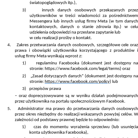
światopoglądowych itp.),
3)
innych danych osobowych przekazanych prze
użytkowników w treści wiadomości za pośrednictwem
Messengera lub innych usług firmy Meta (w tym danych
kontaktowych, danych o stanie zdrowia itp.) w celu
udzielenia odpowiedzi na przesłane zapytanie lub
w celu realizacji prośby o kontakt.
4.
Zakres przetwarzania danych osobowych, szczegółowe cele ora
prawa i obowiązki użytkownika korzystającego z produktów i
usług firmy Meta wynikają wprost z:
1)
regulaminu Facebooka (dokument jest dostępny na
stronie: https://www.facebook.com/legal/terms) oraz
2)
„Zasad dotyczących danych” (dokument jest dostępny n
stronie:
https://www.facebook.com/policy
) lub
3)
przepisów prawa
– oraz doprecyzowywane są w wyniku działań podejmowanych
przez użytkownika na portalu społecznościowym Facebook.
5.
Administrator ma prawo do przetwarzania danych osobowyc
przez okres niezbędny do realizacji wskazanych powyżej celów. W
zależności od podstawy prawnej będzie to odpowiednio:
1)
czas do momentu wyrażenia sprzeciwu (lub usunięci
konta użytkownika Facebooka),