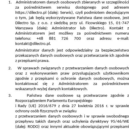
1.
Administratorem danych osobowych zbieranych w szczególności
za pośrednictwem serwisu dostępnego pod adresem
https://dilectro.pl (dalej: Serwis), czyli podmiotem decydującym
o tym, jak będą wykorzystywane Państwa dane osobowe, jest
Dilectro Sp. z o.o. z siedzibą przy ul. Ficowskiego 15, 01-747
Warszawa (dalej: Administrator lub Dilectro). Kontakt z
Administratorem jest możliwy za pośrednictwem numeru
telefonu: +48 881 726 700 oraz adresu e-mail:
kontakt@dilectro.pl.
Administrator danych jest odpowiedzialny za bezpieczeństwo
przekazanych danych osobowych oraz przetwarzanie ich zgodnie
z przepisami prawa.
2.
W sprawach związanych z przetwarzaniem danych osobowyc
oraz z wykonywaniem praw przysługujących użytkownikom
zgodnie z przepisami o ochronie danych osobowych, można
kontaktować się z Administratorem za pośrednictwem
wskazanych wyżej danych kontaktowych.
3.
Państwa dane osobowe są przetwarzane zgodnie 
Rozporządzeniem Parlamentu Europejskiego
i Rady (UE) 2016/679 z dnia 27 kwietnia 2016 r. w sprawie
ochrony osób fizycznych w związku
z przetwarzaniem danych osobowych i w sprawie swobodnego
przepływu takich danych oraz uchylenia dyrektywy 95/46/WE
(dalej: RODO) oraz innymi aktualnie obowiązującymi przepisami