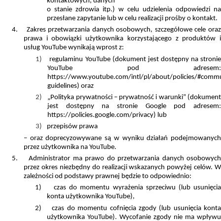
kontaktowych, danych
o stanie zdrowia itp.) w celu udzielenia odpowiedzi na
przesłane zapytanie lub w celu realizacji prośby o kontakt.
4.
Zakres przetwarzania danych osobowych, szczegółowe cele ora
prawa i obowiązki użytkownika korzystającego z produktów i
usług YouTube wynikają wprost z:
1)
regulaminu YouTube (dokument jest dostępny na stroni
YouTube pod adresem:
https://www.youtube.com/intl/pl/about/policies/#commu
guidelines) oraz
2)
„Polityka prywatności – prywatność i warunki” (dokumen
jest dostępny na stronie Google pod adresem:
https://policies.google.com/privacy) lub
3)
przepisów prawa
– oraz doprecyzowywane są w wyniku działań podejmowanych
przez użytkownika na YouTube.
5.
Administrator ma prawo do przetwarzania danych osobowyc
przez okres niezbędny do realizacji wskazanych powyżej celów. W
zależności od podstawy prawnej będzie to odpowiednio:
1)
czas do momentu wyrażenia sprzeciwu (lub usunięci
konta użytkownika YouTube),
2)
czas do momentu cofnięcia zgody (lub usunięcia kont
użytkownika YouTube). Wycofanie zgody nie ma wpływu