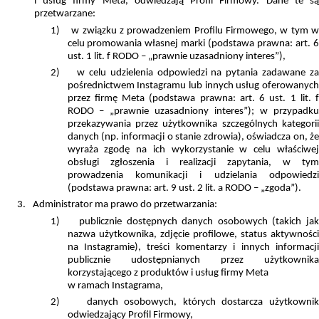
i usług firmy Meta, odwiedzają Profil Firmowy. Dane te są
przetwarzane:
1)
w związku z prowadzeniem Profilu Firmowego, w tym w
celu promowania własnej marki (podstawa prawna: art. 6
ust. 1 lit. f RODO – „prawnie uzasadniony interes”),
2)
w celu udzielenia odpowiedzi na pytania zadawane z
pośrednictwem Instagramu lub innych usług oferowanych
przez firmę Meta (podstawa prawna: art. 6 ust. 1 lit. f
RODO – „prawnie uzasadniony interes”); w przypadku
przekazywania przez użytkownika szczególnych kategorii
danych (np. informacji o stanie zdrowia), oświadcza on, że
wyraża zgodę na ich wykorzystanie w celu właściwej
obsługi zgłoszenia i realizacji zapytania, w tym
prowadzenia komunikacji i udzielania odpowiedzi
(podstawa prawna: art. 9 ust. 2 lit. a RODO – „zgoda”).
3.
Administrator ma prawo do przetwarzania:
1)
publicznie dostępnych danych osobowych (takich jak
nazwa użytkownika, zdjęcie profilowe, status aktywności
na Instagramie), treści komentarzy i innych informacji
publicznie udostępnianych przez użytkownika
korzystającego z produktów i usług firmy Meta
w ramach Instagrama,
2)
danych osobowych, których dostarcza użytkowni
odwiedzający Profil Firmowy,