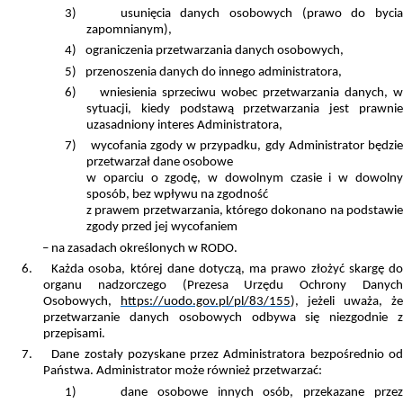
3)
usunięcia danych osobowych (prawo do bycia
zapomnianym),
4)
ograniczenia przetwarzania danych osobowych,
5)
przenoszenia danych do innego administratora,
6)
wniesienia sprzeciwu wobec przetwarzania danych, w
sytuacji, kiedy podstawą przetwarzania jest prawnie
uzasadniony interes Administratora,
7)
wycofania zgody w przypadku, gdy Administrator będzi
przetwarzał dane osobowe
w oparciu o zgodę, w dowolnym czasie i w dowolny
sposób, bez wpływu na zgodność
z prawem przetwarzania, którego dokonano na podstawie
zgody przed jej wycofaniem
– na zasadach określonych w RODO.
6.
Każda osoba, której dane dotyczą, ma prawo złożyć skargę d
organu nadzorczego (Prezesa Urzędu Ochrony Danych
Osobowych,
https://uodo.gov.pl/pl/83/155
), jeżeli uważa, że
przetwarzanie danych osobowych odbywa się niezgodnie z
przepisami.
7.
Dane zostały pozyskane przez Administratora bezpośrednio o
Państwa. Administrator może również przetwarzać:
1)
dane osobowe innych osób, przekazane przez