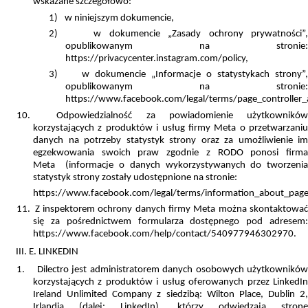
wskazane szczegółowo:
1)
w niniejszym dokumencie,
2)
w dokumencie „Zasady ochrony prywatności”
opublikowanym na stronie:
https://privacycenter.instagram.com/policy,
3)
w dokumencie „Informacje o statystykach strony”,
opublikowanym na stronie:
https://www.facebook.com/legal/terms/page_controller
10.
Odpowiedzialność za powiadomienie użytkownikó
korzystających z produktów i usług firmy Meta o przetwarzaniu
danych na potrzeby statystyk strony oraz za umożliwienie im
egzekwowania swoich praw zgodnie z RODO ponosi firma
Meta (informacje o danych wykorzystywanych do tworzenia
statystyk strony zostały udostępnione na stronie:
https://www.facebook.com/legal/terms/information_about_page_
11.
Z inspektorem ochrony danych firmy Meta można skontaktowa
się za pośrednictwem formularza dostępnego pod adresem:
https://www.facebook.com/help/contact/540977946302970.
III. E. LINKEDIN
1.
Dilectro
jest administratorem danych osobowych użytkowników
korzystających z produktów i usług oferowanych przez LinkedIn
Ireland Unlimited Company z siedzibą: Wilton Place, Dublin 2,
Irlandia (dalej: LinkedIn), którzy odwiedzają stronę