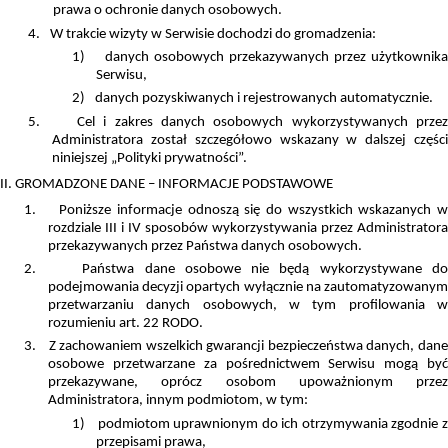
prawa o ochronie danych osobowych.
4.
W trakcie wizyty w Serwisie dochodzi do gromadzenia:
1)
danych osobowych przekazywanych przez użytkownik
Serwisu,
2)
danych pozyskiwanych i rejestrowanych automatycznie.
5.
Cel i zakres danych osobowych wykorzystywanych przez
Administratora został szczegółowo wskazany w dalszej części
niniejszej „Polityki prywatności”.
II. GROMADZONE DANE – INFORMACJE PODSTAWOWE
1.
Poniższe informacje odnoszą się do wszystkich wskazanych 
rozdziale III i IV sposobów wykorzystywania przez Administratora
przekazywanych przez Państwa danych osobowych.
2.
Państwa dane osobowe nie będą wykorzystywane d
podejmowania decyzji opartych wyłącznie na zautomatyzowanym
przetwarzaniu danych osobowych, w tym profilowania w
rozumieniu art. 22 RODO.
3.
Z zachowaniem wszelkich gwarancji bezpieczeństwa danych, dan
osobowe przetwarzane za pośrednictwem Serwisu mogą być
przekazywane, oprócz osobom upoważnionym przez
Administratora, innym podmiotom, w tym:
1)
podmiotom uprawnionym do ich otrzymywania zgodnie 
przepisami prawa,