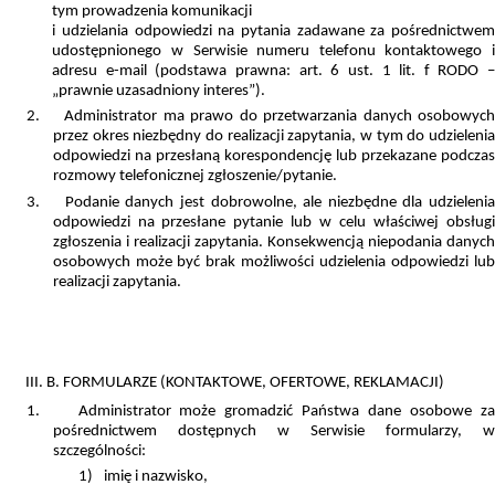
tym prowadzenia komunikacji
i udzielania odpowiedzi na pytania zadawane za pośrednictwem
udostępnionego w Serwisie numeru telefonu kontaktowego i
adresu e-mail (podstawa prawna: art. 6 ust. 1 lit. f RODO –
„prawnie uzasadniony interes”).
2.
Administrator ma prawo do przetwarzania danych osobowyc
przez okres niezbędny do realizacji zapytania, w tym do udzielenia
odpowiedzi na przesłaną korespondencję lub przekazane podczas
rozmowy telefonicznej zgłoszenie/pytanie.
3.
Podanie danych jest dobrowolne, ale niezbędne dla udzieleni
odpowiedzi na przesłane pytanie lub w celu właściwej obsługi
zgłoszenia i realizacji zapytania. Konsekwencją niepodania danych
osobowych może być brak możliwości udzielenia odpowiedzi lub
realizacji zapytania.
III. B. FORMULARZE (KONTAKTOWE, OFERTOWE, REKLAMACJI)
1.
Administrator może gromadzić Państwa dane osobowe z
pośrednictwem dostępnych w Serwisie formularzy, w
szczególności:
1)
imię i nazwisko,