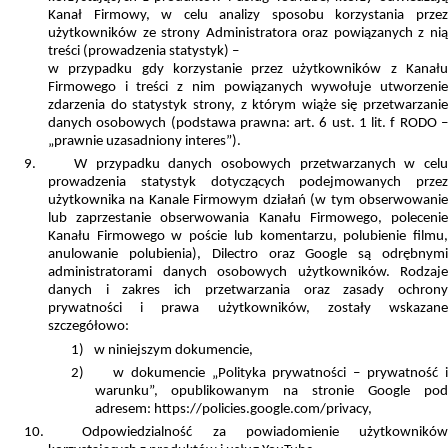
Kanał Firmowy, w celu analizy sposobu korzystania przez
użytkowników ze strony Administratora oraz powiązanych z nią
treści (prowadzenia statystyk) –
w przypadku gdy korzystanie przez użytkowników z Kanału
Firmowego i treści z nim powiązanych wywołuje utworzenie
zdarzenia do statystyk strony, z którym wiąże się przetwarzanie
danych osobowych (podstawa prawna: art. 6 ust. 1 lit. f RODO –
„prawnie uzasadniony interes”).
9.
W przypadku danych osobowych przetwarzanych w cel
prowadzenia statystyk dotyczących podejmowanych przez
użytkownika na Kanale Firmowym działań (w tym obserwowanie
lub zaprzestanie obserwowania Kanału Firmowego, polecenie
Kanału Firmowego w poście lub komentarzu, polubienie filmu,
anulowanie polubienia), Dilectro oraz Google są odrębnymi
administratorami danych osobowych użytkowników. Rodzaje
danych i zakres ich przetwarzania oraz zasady ochrony
prywatności i prawa użytkowników, zostały wskazane
szczegółowo:
1)
w niniejszym dokumencie,
2)
w dokumencie „Polityka prywatności – prywatność 
warunku”, opublikowanym na stronie Google pod
adresem: https://policies.google.com/privacy,
10.
Odpowiedzialność za powiadomienie użytkownikó