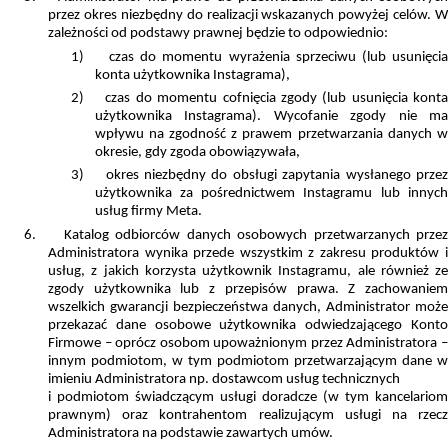
przez okres niezbędny do realizacji wskazanych powyżej celów. W
zależności od podstawy prawnej będzie to odpowiednio:
1)
czas do momentu wyrażenia sprzeciwu (lub usunięci
konta użytkownika Instagrama),
2)
czas do momentu cofnięcia zgody (lub usunięcia kont
użytkownika Instagrama). Wycofanie zgody nie ma
wpływu na zgodność z prawem przetwarzania danych w
okresie, gdy zgoda obowiązywała,
3)
okres niezbędny do obsługi zapytania wysłanego przez
użytkownika za pośrednictwem Instagramu lub innych
usług firmy Meta.
6.
Katalog odbiorców danych osobowych przetwarzanych przez
Administratora wynika przede wszystkim z zakresu produktów i
usług, z jakich korzysta użytkownik Instagramu, ale również ze
zgody użytkownika lub z przepisów prawa. Z zachowaniem
wszelkich gwarancji bezpieczeństwa danych, Administrator może
przekazać dane osobowe użytkownika odwiedzającego Konto
Firmowe – oprócz osobom upoważnionym przez Administratora –
innym podmiotom, w tym podmiotom przetwarzającym dane w
imieniu Administratora np. dostawcom usług technicznych
i podmiotom świadczącym usługi doradcze (w tym kancelariom
prawnym) oraz
kontrahentom realizującym usługi na rzec
Administratora na podstawie zawartych umów.