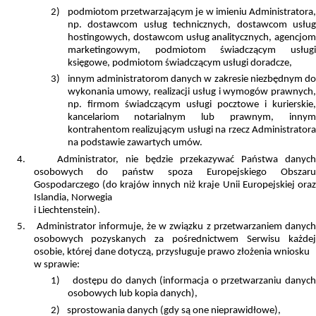
2)
podmiotom przetwarzającym je w imieniu Administratora,
np. dostawcom usług technicznych, dostawcom usług
hostingowych, dostawcom usług analitycznych, agencjom
marketingowym, podmiotom świadczącym usługi
księgowe, podmiotom świadczącym usługi doradcze,
3)
innym administratorom danych w zakresie niezbędnym d
wykonania umowy, realizacji usług i wymogów prawnych,
np. firmom świadczącym usługi pocztowe i kurierskie,
kancelariom notarialnym lub prawnym, innym
kontrahentom realizującym usługi na rzecz Administratora
na podstawie zawartych umów.
4.
Administrator,
nie będzie przekazywać Państwa danyc
osobowych do państw spoza Europejskiego Obszaru
Gospodarczego (do krajów innych niż kraje Unii Europejskiej oraz
Islandia, Norwegia
i Liechtenstein).
5.
Administrator informuje, że w związku z przetwarzaniem danyc
osobowych pozyskanych za pośrednictwem Serwisu każdej
osobie, której dane dotyczą, przysługuje prawo złożenia wniosku
w sprawie:
1)
dostępu do danych (informacja o przetwarzaniu danyc
osobowych lub kopia danych),
2)
sprostowania danych (gdy są one nieprawidłowe),