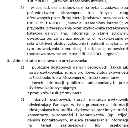
1 lit. f RODO – „prawnie uzasadniony interes”),
2)
w celu udzielenia odpowiedzi na pytania zadawane z
pośrednictwem Messengera lub innych usług
oferowanych przez firmę Meta (podstawa prawna: art. 6
ust. 1 lit. f RODO – „prawnie uzasadniony interes”); w
przypadku przekazywania przez użytkownika szczególnych
kategorii danych (np. informacji o stanie zdrowia),
oświadcza on, że wyraża zgodę na ich wykorzystanie w
celu właściwej obsługi zgłoszenia i realizacji zapytania, w
tym prowadzenia komunikacji i udzielania odpowiedzi
(podstawa prawna: art. 9 ust. 2 lit. a RODO – „zgoda”).
3.
Administrator ma prawo do przetwarzania:
1)
publicznie dostępnych danych osobowych (takich jak
nazwa użytkownika, zdjęcie profilowe, status aktywności
na Facebooku lub w Messengerze), treści komentarzy
i innych informacji publicznie udostępnianych przez
użytkownika korzystającego
z produktów i usług firmy Meta,
2)
danych osobowych, których dostarcza użytkowni
odwiedzający Fanpage, w tym gromadzenia informacji
udostępnianych w profilu użytkownika oraz innych treści,
komentarzy, wiadomości i komunikatów (np. zdjęć,
danych kontaktowych, miejsca zamieszkania, informacji
na temat zainteresowań lub przekonań