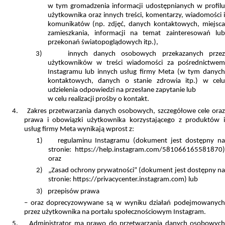
w tym gromadzenia informacji udostępnianych w profilu
użytkownika oraz innych treści, komentarzy, wiadomości i
komunikatów (np. zdjęć, danych kontaktowych, miejsca
zamieszkania, informacji na temat zainteresowań lub
przekonań światopoglądowych itp.),
3)
innych danych osobowych przekazanych prze
użytkowników w treści wiadomości za pośrednictwem
Instagramu lub innych usług firmy Meta (w tym danych
kontaktowych, danych o stanie zdrowia itp.) w celu
udzielenia odpowiedzi na przesłane zapytanie lub
w celu realizacji prośby o kontakt.
4.
Zakres przetwarzania danych osobowych, szczegółowe cele ora
prawa i obowiązki użytkownika korzystającego z produktów i
usług firmy Meta wynikają wprost z:
1)
regulaminu Instagramu (dokument jest dostępny na
stronie: https://help.instagram.com/581066165581870)
oraz
2)
„Zasad ochrony prywatności” (dokument jest dostępny n
stronie: https://privacycenter.instagram.com) lub
3)
przepisów prawa
– oraz doprecyzowywane są w wyniku działań podejmowanych
przez użytkownika na portalu społecznościowym Instagram.
5.
Administrator ma prawo do przetwarzania danych osobowyc