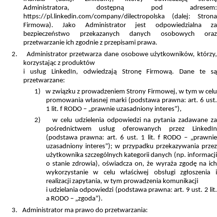
Administratora, dostępną pod adresem:
https://pl.linkedin.com/company/dilectropolska (dalej: Strona
Firmowa). Jako A
dministrator jest odpowiedzialna z
bezpieczeństwo przekazanych danych osobowych oraz
przetwarzanie ich zgodnie z przepisami prawa.
2.
Administrator przetwarza dane osobowe
użytkowników, którzy
korzystając z produktów
i usług LinkedIn, odwiedzają Stronę Firmową. Dane te są
przetwarzane:
1)
w związku z prowadzeniem Strony Firmowej, w tym w cel
promowania własnej marki (podstawa prawna: art. 6 ust.
1 lit. f RODO – „prawnie uzasadniony interes”),
2)
w celu udzielenia odpowiedzi na pytania zadawane z
pośrednictwem usług oferowanych przez LinkedIn
(podstawa prawna: art. 6 ust. 1 lit. f RODO – „prawnie
uzasadniony interes”); w przypadku przekazywania przez
użytkownika szczególnych kategorii danych (np. informacji
o stanie zdrowia), oświadcza on, że wyraża zgodę na ich
wykorzystanie w celu właściwej obsługi zgłoszenia i
realizacji zapytania, w tym prowadzenia komunikacji
i udzielania odpowiedzi (podstawa prawna: art. 9 ust. 2 lit.
a RODO – „zgoda”).
3.
Administrator ma prawo do przetwarzania: