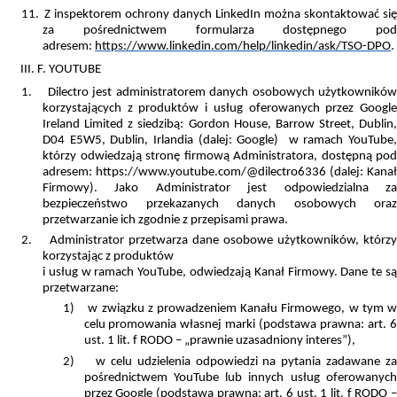
11.
Z inspektorem ochrony danych LinkedIn można skontaktować się
za pośrednictwem formularza dostępnego pod
adresem:
https://www.linkedin.com/help/linkedin/ask/TSO-DPO
.
III. F. YOUTUBE
1.
Dilectro
jest administratorem danych osobowych użytkowników
korzystających z produktów i usług oferowanych przez Google
Ireland Limited z siedzibą: Gordon House, Barrow Street, Dublin,
D04 E5W5, Dublin, Irlandia (dalej: Google) w ramach YouTube,
którzy odwiedzają stronę firmową Administratora, dostępną pod
adresem: https://www.youtube.com/@dilectro6336 (dalej: Kanał
Firmowy). Jako A
dministrator jest odpowiedzialna z
bezpieczeństwo przekazanych danych osobowych oraz
przetwarzanie ich zgodnie z przepisami prawa.
2.
Administrator przetwarza dane osobowe
użytkowników, którzy
korzystając z produktów
i usług w ramach YouTube, odwiedzają Kanał Firmowy. Dane te są
przetwarzane:
1)
w związku z prowadzeniem Kanału Firmowego, w tym 
celu promowania własnej marki (podstawa prawna: art. 6
ust. 1 lit. f RODO – „prawnie uzasadniony interes”),
2)
w celu udzielenia odpowiedzi na pytania zadawane z
pośrednictwem YouTube lub innych usług oferowanych
przez Google (podstawa prawna: art. 6 ust. 1 lit. f RODO –