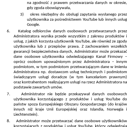
na zgodność z prawem przetwarzania danych w okresie,
gdy zgoda obowiązywała,
3)
okres niezbędny do obsługi zapytania wysłanego przez
użytkownika za pośrednictwem YouTube lub innych usług
Google.
6.
Katalog odbiorców danych osobowych przetwarzanych przez
Administratora wynika przede wszystkim z zakresu produktów i
usług, z jakich korzysta użytkownik YouTube, ale również ze zgody
użytkownika lub z przepisów prawa. Z zachowaniem wszelkich
gwarancji bezpieczeństwa danych, Administrator może przekazać
dane osobowe użytkownika odwiedzającego Kanał Firmowy –
oprócz osobom upoważnionym przez Administratora – innym
podmiotom, w tym podmiotom przetwarzającym dane w imieniu
Administratora np. dostawcom usług technicznych i podmiotom
świadczącym usługi doradcze (w tym kancelariom prawnym)
oraz
kontrahentom realizującym usługi na rzecz Administratora n
podstawie zawartych umów.
7.
Administrator nie będzie przekazywał danych osobowych
użytkownika korzystającego z produktów i usług YouTube do
państw spoza Europejskiego Obszaru Gospodarczego (do krajów
innych niż kraje Unii Europejskiej oraz Islandia, Norwegia i
Liechtenstein).
8.
Administrator może przetwarzać dane osobowe użytkowników
korzystających z produktów i usług YouTube, którzy odwiedzają