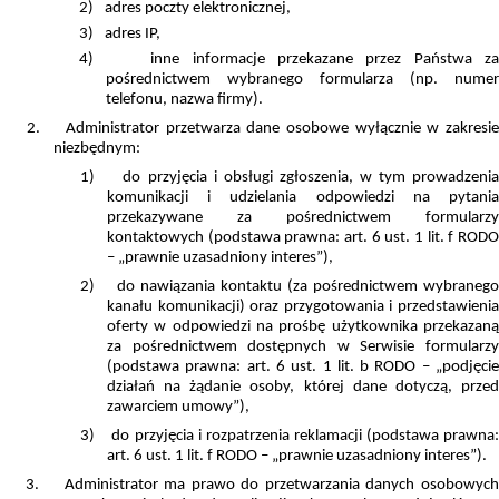
2)
adres poczty elektronicznej,
3)
adres IP,
4)
inne informacje przekazane przez Państwa z
pośrednictwem wybranego formularza (np. numer
telefonu, nazwa firmy).
2.
Administrator przetwarza dane osobowe wyłącznie w zakresi
niezbędnym:
1)
do przyjęcia i obsługi zgłoszenia, w tym prowadzeni
komunikacji i udzielania odpowiedzi na pytania
przekazywane za pośrednictwem formularzy
kontaktowych (podstawa prawna: art. 6 ust. 1 lit. f RODO
– „prawnie uzasadniony interes”),
2)
do nawiązania kontaktu (za pośrednictwem wybranego
kanału komunikacji) oraz przygotowania i przedstawienia
oferty w odpowiedzi na prośbę użytkownika przekazaną
za pośrednictwem dostępnych w Serwisie formularzy
(podstawa prawna: art. 6 ust. 1 lit. b RODO – „podjęcie
działań na żądanie osoby, której dane dotyczą, przed
zawarciem umowy”),
3)
do przyjęcia i rozpatrzenia reklamacji (podstawa prawna
art. 6 ust. 1 lit. f RODO – „prawnie uzasadniony interes”).
3.
Administrator ma prawo do przetwarzania danych osobowyc