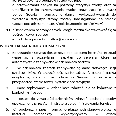
korzystających z produktów i usług YouTube
o przetwarzaniu danych na potrzeby statystyk strony oraz za
umożliwienie im egzekwowania swoich praw zgodnie z RODO
ponosi Google (informacje o danych wykorzystywanych do
tworzenia statystyk strony zostały udostępnione na stronie
Google pod adresem: https://policies.google.com/privacy).
11.
Z inspektorem ochrony danych Google można skontaktować się z
pośrednictwem adresu
e-mail: data-protection-office@google.com.
IV. DANE GROMADZONE AUTOMATYCZNIE
1.
Korzystanie z serwisu dostępnego pod adresem https://dilectro.pl
wiąże się z przesyłaniem zapytań do serwera, które są
automatycznie zapisywane w dziennikach zdarzeń.
2.
W dziennikach zdarzeń zapisywane są dane dotyczące sesj
użytkowników. W szczególności są to: adres IP, rodzaj i nazwa
urządzenia, data i czas odwiedzin Serwisu, informacje o
przeglądarce internetowej i systemie operacyjnym.
3.
Dane zapisywane w dziennikach zdarzeń nie są kojarzone 
konkretnymi osobami.
4.
Dostęp do zawartości dzienników zdarzeń posiadają osoby
upoważnione przez Administratora do administrowania Serwisem.
5.
Chronologiczny zapis informacji o zdarzeniach stanowi wyłączni
materiał pomocniczy, wykorzystywany w celach