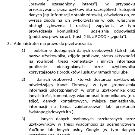
„prawnie uzasadniony interes”); w przypadku
przekazywania przez użytkownika szczególnych kategorii
danych (np. informacji o stanie zdrowia), oświadcza on, że
wyraża zgodę na ich wykorzystanie w celu właściwej
obsługi zgłoszenia i realizacji zapytania, w tym
prowadzenia komunikacji i udzielania odpowiedzi
(podstawa prawna: art. 9 ust. 2 lit. a RODO – „zgoda”).
3.
Administrator ma prawo do przetwarzania:
1)
publicznie dostępnych danych osobowych (takich jak
nazwa użytkownika, zdjęcie profilowe, status aktywności
na YouTube), treści komentarzy i innych informacji
publicznie udostępnianych przez użytkownika
korzystającego z produktów i usług w ramach YouTube,
2)
danych osobowych, których dostarcza użytkowni
odwiedzający Kanał Firmowy, w tym gromadzenia
informacji udostępnianych w profilu użytkownika oraz
innych treści, komentarzy, wiadomości i komunikatów (np.
zdjęć, danych kontaktowych, miejsca zamieszkania,
informacji na temat zainteresowań lub przekonań
światopoglądowych itp.),
3)
innych danych osobowych przekazanych prze
użytkowników w treści wiadomości za pośrednictwem
YouTube lub innych usług Google (w tym danych