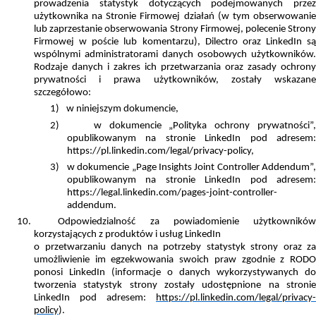
prowadzenia statystyk dotyczących podejmowanych przez
użytkownika na Stronie Firmowej działań (w tym obserwowanie
lub zaprzestanie obserwowania Strony Firmowej, polecenie Strony
Firmowej w poście lub komentarzu), Dilectro oraz LinkedIn są
wspólnymi administratorami danych osobowych użytkowników.
Rodzaje danych i zakres ich przetwarzania oraz zasady ochrony
prywatności i prawa użytkowników, zostały wskazane
szczegółowo:
1)
w niniejszym dokumencie,
2)
w dokumencie „Polityka ochrony prywatności”
opublikowanym na stronie LinkedIn pod adresem:
https://pl.linkedin.com/legal/privacy-policy,
3)
w dokumencie „Page Insights Joint Controller Addendum”
opublikowanym na stronie LinkedIn pod adresem:
https://legal.linkedin.com/pages-joint-controller-
addendum.
10.
Odpowiedzialność za powiadomienie użytkownikó
korzystających z produktów i usług LinkedIn
o przetwarzaniu danych na potrzeby statystyk strony oraz za
umożliwienie im egzekwowania swoich praw zgodnie z RODO
ponosi LinkedIn (informacje o danych wykorzystywanych do
tworzenia statystyk strony zostały udostępnione na stronie
LinkedIn pod adresem:
https://pl.linkedin.com/legal/privacy-
policy
).