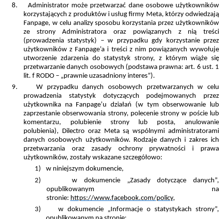
8.
Administrator może przetwarzać dane osobowe użytkowników
korzystających z produktów i usług firmy Meta, którzy odwiedzają
Fanpage, w celu analizy sposobu korzystania przez użytkowników
ze strony Administratora oraz powiązanych z nią treści
(prowadzenia statystyk) – w przypadku gdy korzystanie przez
użytkowników z Fanpage’a i treści z nim powiązanych wywołuje
utworzenie zdarzenia do statystyk strony, z którym wiąże się
przetwarzanie danych osobowych (podstawa prawna: art. 6 ust. 1
lit. f RODO – „prawnie uzasadniony interes”).
9.
W przypadku danych osobowych przetwarzanych w cel
prowadzenia statystyk dotyczących podejmowanych przez
użytkownika na Fanpage’u działań (w tym obserwowanie lub
zaprzestanie obserwowania strony, polecenie strony w poście lub
komentarzu, polubienie strony lub posta, anulowanie
polubienia), Dilectro oraz Meta są wspólnymi administratorami
danych osobowych użytkowników. Rodzaje danych i zakres ich
przetwarzania oraz zasady ochrony prywatności i prawa
użytkowników, zostały wskazane szczegółowo:
1)
w niniejszym dokumencie,
2)
w dokumencie „Zasady dotyczące danych”,
opublikowanym na
stronie:
https://www.facebook.com/policy
,
3)
w dokumencie „Informacje o statystykach strony”,
opublikowanym na stronie: