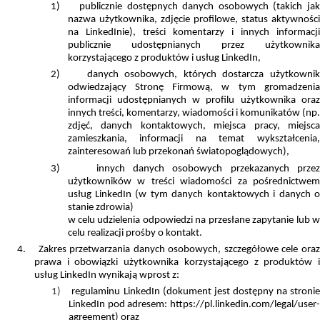
1)
publicznie dostępnych danych osobowych (takich jak
nazwa użytkownika, zdjęcie profilowe, status aktywności
na LinkedInie), treści komentarzy i innych informacji
publicznie udostępnianych przez użytkownika
korzystającego z produktów i usług LinkedIn,
2)
danych osobowych, których dostarcza użytkowni
odwiedzający Stronę Firmową, w tym gromadzenia
informacji udostępnianych w profilu użytkownika oraz
innych treści, komentarzy, wiadomości i komunikatów (np.
zdjęć, danych kontaktowych, miejsca pracy, miejsca
zamieszkania, informacji na temat wykształcenia,
zainteresowań lub przekonań światopoglądowych),
3)
innych danych osobowych przekazanych prze
użytkowników w treści wiadomości za pośrednictwem
usług LinkedIn (w tym danych kontaktowych i danych o
stanie zdrowia)
w celu udzielenia odpowiedzi na przesłane zapytanie lub w
celu realizacji prośby o kontakt.
4.
Zakres przetwarzania danych osobowych, szczegółowe cele ora
prawa i obowiązki użytkownika korzystającego z produktów i
usług LinkedIn wynikają wprost z:
1)
regulaminu LinkedIn (dokument jest dostępny na stroni
LinkedIn pod adresem: https://pl.linkedin.com/legal/user-
agreement) oraz