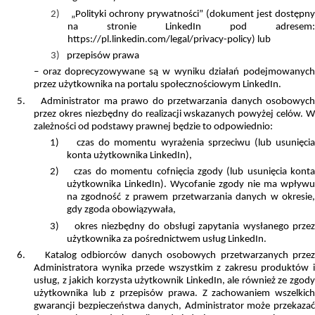
2)
„Polityki ochrony prywatności” (dokument jest dostępny
na stronie LinkedIn pod adresem:
https://pl.linkedin.com/legal/privacy-policy) lub
3)
przepisów prawa
– oraz doprecyzowywane są w wyniku działań podejmowanych
przez użytkownika na portalu społecznościowym LinkedIn.
5.
Administrator ma prawo do przetwarzania danych osobowyc
przez okres niezbędny do realizacji wskazanych powyżej celów. W
zależności od podstawy prawnej będzie to odpowiednio:
1)
czas do momentu wyrażenia sprzeciwu (lub usunięci
konta użytkownika LinkedIn),
2)
czas do momentu cofnięcia zgody (lub usunięcia kont
użytkownika LinkedIn). Wycofanie zgody nie ma wpływu
na zgodność z prawem przetwarzania danych w okresie,
gdy zgoda obowiązywała,
3)
okres niezbędny do obsługi zapytania wysłanego przez
użytkownika za pośrednictwem usług LinkedIn.
6.
Katalog odbiorców danych osobowych przetwarzanych przez
Administratora wynika przede wszystkim z zakresu produktów i
usług, z jakich korzysta użytkownik LinkedIn, ale również ze zgody
użytkownika lub z przepisów prawa. Z zachowaniem wszelkich
gwarancji bezpieczeństwa danych, Administrator może przekazać