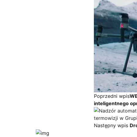
Poprzedni wpis
WE
inteligentnego o
Następny wpis
Dr
Dr