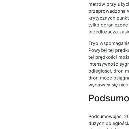
metrów przy użyci
przeprowadzona w 
krytycznych punkt
tylko ograniczon
przedłużacza zasię
Tryb wspomagania 
Powyżej tej prędko
tej prędkości moż
intensywność sygn
odległości, dron m
dron może osiągną
wydawały się nieo
Podsumo
Podsumowując, 20
dużych odległościa