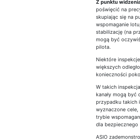
Z punktu widzenia
poświęcić na precy
skupiając się na 
wspomaganie lotu,
stabilizację (na p
mogą być oczywiśc
pilota.
Niektóre inspekcj
większych odległoś
konieczności poko
W takich inspekcja
kanały mogą być d
przypadku takich 
wyznaczone cele, 
trybie wspomagan
dla bezpiecznego
ASIO zademonstrow