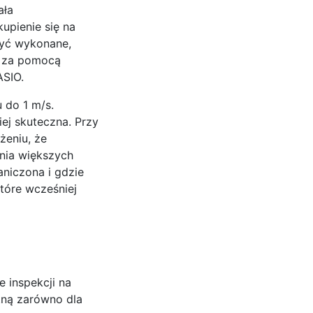
ała
upienie się na
być wykonane,
y za pomocą
ASIO.
 do 1 m/s.
iej skuteczna. Przy
żeniu, że
nia większych
aniczona i gdzie
tóre wcześniej
 inspekcji na
stną zarówno dla