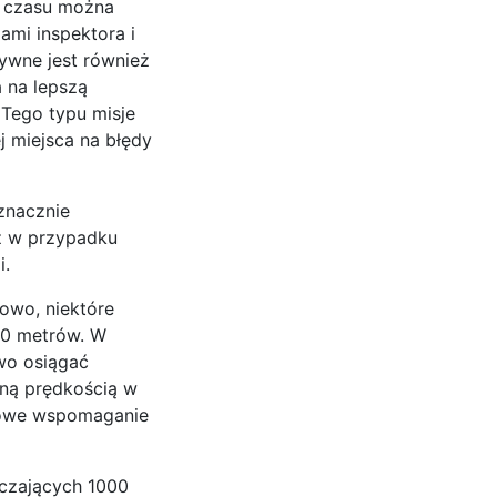
ej czasu można
ami inspektora i
tywne jest również
 na lepszą
 Tego typu misje
j miejsca na błędy
znacznie
eż w przypadku
i.
dowo, niektóre
00 metrów. W
wo osiągać
lną prędkością w
kowe wspomaganie
czających 1000