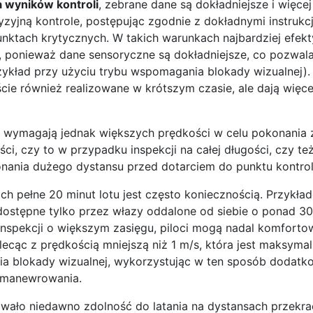
 wyników kontroli
, zebrane dane są dokładniejsze i więc
zyjną kontrole, postępując zgodnie z dokładnymi instrukcj
punktach krytycznych. W takich warunkach najbardziej efek
 ponieważ dane sensoryczne są dokładniejsze, co pozwala
rzykład przy użyciu trybu wspomagania blokady wizualnej).
ie również realizowane w krótszym czasie, ale dają więce
e wymagają jednak większych prędkości w celu pokonania 
ci, czy to w przypadku inspekcji na całej długości, czy t
nania dużego dystansu przed dotarciem do punktu kontrol
ch pełne 20 minut lotu jest często koniecznością. Przykła
ostępne tylko przez włazy oddalone od siebie o ponad 3
inspekcji o większym zasięgu, piloci mogą nadal komforto
lecąc z prędkością mniejszą niż 1 m/s, która jest maksyma
ia blokady wizualnej, wykorzystując w ten sposób dodat
 manewrowania.
ało niedawno zdolność do latania na dystansach przekra