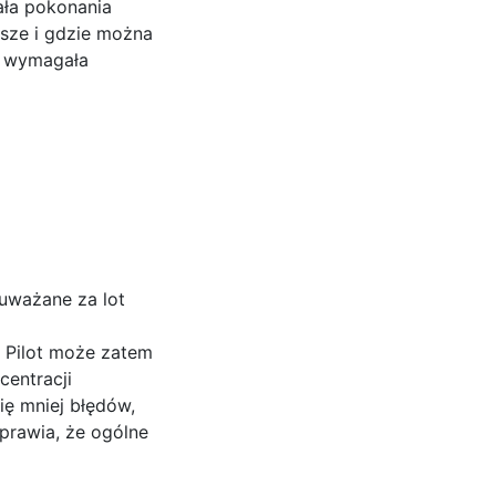
ała pokonania
jsze i gdzie można
ie wymagała
 uważane za lot
. Pilot może zatem
entracji
ę mniej błędów,
sprawia, że ogólne