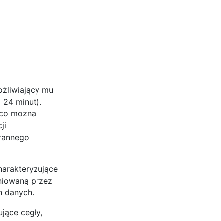
ożliwiający mu
 24 minut).
, co można
ji
arannego
harakteryzujące
iniowaną przez
h danych.
ujące cegły,