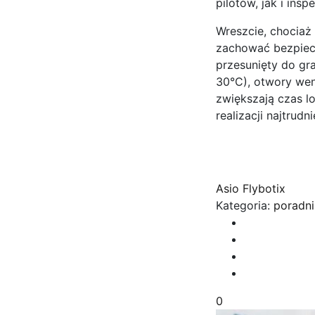
pilotów, jak i insp
Wreszcie, chociaż
zachować bezpiecz
przesunięty do gr
30°C), otwory wen
zwiększają czas l
realizacji najtrudn
Asio Flybotix
Kategoria:
poradni
0