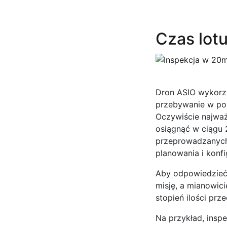
Czas lot
Dron ASIO wykorzy
przebywanie w pow
Oczywiście najważn
osiągnąć w ciągu 2
przeprowadzanych 
planowania i konfi
Aby odpowiedzieć 
misję, a mianowici
stopień ilości pr
Na przykład, inspe