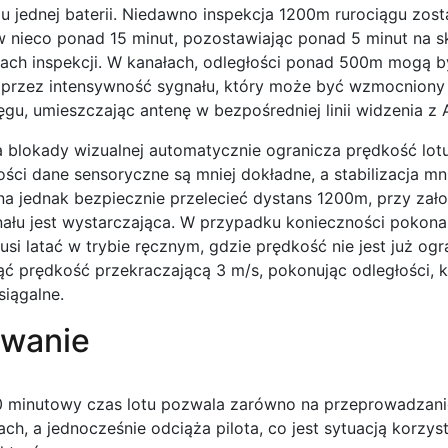
u jednej baterii. Niedawno inspekcja 1200m rurociągu zost
nieco ponad 15 minut, pozostawiając ponad 5 minut na sk
ach inspekcji. W kanałach, odległości ponad 500m mogą 
e przez intensywność sygnału, który może być wzmocnion
gu, umieszczając antenę w bezpośredniej linii widzenia z 
blokady wizualnej automatycznie ogranicza prędkość lotu
ści dane sensoryczne są mniej dokładne, a stabilizacja mn
na jednak bezpiecznie przelecieć dystans 1200m, przy zało
ału jest wystarczająca. W przypadku konieczności pokona
usi latać w trybie ręcznym, gdzie prędkość nie jest już ogr
ć prędkość przekraczającą 3 m/s, pokonując odległości, k
siągalne.
wanie
 minutowy czas lotu pozwala zarówno na przeprowadzanie
ch, a jednocześnie odciąża pilota, co jest sytuacją korzy