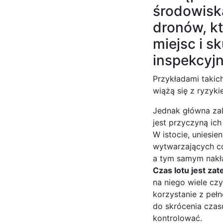
środowisk
dronów, k
miejsc i s
inspekcyjn
Przykładami takich
wiążą się z ryzyki
Jednak główna zal
jest przyczyną ich
W istocie, uniesi
wytwarzających co
a tym samym nakład
Czas lotu jest za
na niego wiele cz
korzystanie z peł
do skrócenia czasu
kontrolować.