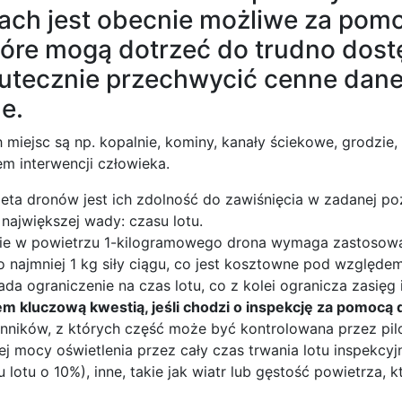
ach jest obecnie możliwe za pom
tóre mogą dotrzeć do trudno dos
kutecznie przechwycić cenne dan
e.
 miejsc są np. kopalnie, kominy, kanały ściekowe, grodzie, 
em interwencji człowieka.
eta dronów jest ich zdolność do zawiśnięcia w zadanej pozy
 największej wady: czasu lotu.
enie w powietrzu 1-kilogramowego drona wymaga zastosowa
 najmniej 1 kg siły ciągu, co jest kosztowne pod względe
a ograniczenie na czas lotu, co z kolei ogranicza zasięg i
tem kluczową kwestią, jeśli chodzi o inspekcję za pomocą
ynników, z których część może być kontrolowana przez pil
nej mocy oświetlenia przez cały czas trwania lotu inspekc
 lotu o 10%), inne, takie jak wiatr lub gęstość powietrza, 