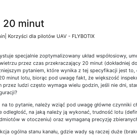
u 20 minut
stuje specjalnie zoptymalizowany układ współosiowy, um
ietrzu przez czas przekraczający 20 minut (dokładniej do
iejszym pytaniem, które wynika z tej specyfikacji jest to
0 minut lotu, biorąc pod uwagę fakt, że większość inspekc
przez ludzi często wymaga wielu godzin, jeśli nie dni, st
guracji?
na to pytanie, należy wziąć pod uwagę główne czynniki c
e odległość, na jaką należy ją wykonać, trudność lotu (def
zedmiotów w otoczeniu) oraz wymaganą precyzję zbieranyc
kcja ogólna stanu kanału, gdzie wady są raczej duże (brak