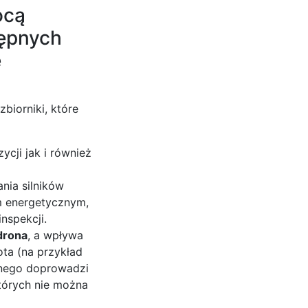
ocą
tępnych
e
zbiorniki, które
cji jak i również
nia silników
m energetycznym,
nspekcji.
 drona
, a wpływa
ota (na przykład
yjnego doprowadzi
których nie można