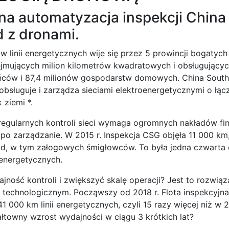
na automatyzacja inspekcji China
 z dronami.
w linii energetycznych wije się przez 5 prowincji bogatyc
bejmujących milion kilometrów kwadratowych i obsługując
ńców i 87,4 milionów gospodarstw domowych. China South
) obsługuje i zarządza sieciami elektroenergetycznymi o łąc
 ziemi *.
egularnych kontroli sieci wymaga ogromnych nakładów fin
 po zarządzanie. W 2015 r. Inspekcja CSG objęła 11 000 km
d, w tym załogowych śmigłowców. To była jedna czwarta 
i energetycznych.
jność kontroli i zwiększyć skalę operacji? Jest to rozwią
 technologicznym. Począwszy od 2018 r. Flota inspekcyjna 
 000 km linii energetycznych, czyli 15 razy więcej niż w 2
owny wzrost wydajności w ciągu 3 krótkich lat?