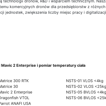
ją technologii dronów, R&D i wsparciem technicznym. Naszą
temu komercyjnych dronów dla przedsiębiorstw z różnych
i jednostek, zwiększenia liczby miejsc pracy i digitalizacji
 Mavic 2 Enterprise i pomiar temperatury ciała
ony
Szkolenia
Matrice 300 RTK
NSTS-01 VLOS <4kg
Matrice 30
NSTS-02 VLOS <25k
Mavic 2 Enterprise
NSTS-05 BVLOS <4k
Dragonfish VTOL
NSTS-06 BVLOS <25
Parrot ANAFI USA