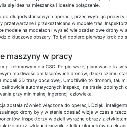
wiła się idealna mieszanka i idealne połączenie.
 do długodystansowych operacji, przechwytując precyzyj
ły przetwarzane i przekształcane w modele tras. Inspektor
ące modele na modelach i wysłać wielozadaniowe drony w
wdzić kluczowe obszary. To był dopiero pierwszy krok do 
tne maszyny w pracy
em przełomowym dla CSG. Po pierwsze, planowanie trasy st
owym możliwościom laserów ich dronów, dzięki czemu stał
a modeli 3D trasy docelowej. Umożliwiło to dronom, takim 
całkowicie automatycznych inspekcji na trasie, zdolnych d
ania przy minimalnej ingerencji człowieka.
ncja została również włączona do operacji. Dzięki intelige
ualnego drony były w stanie odesłać wizje w czasie rzec
ponentów. Inspektorzy widzieli wyraźne obrazy z etykieta
jak izolatory szklane i łączniki z kilku kilometrów na ekrani