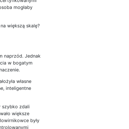
 certyfikowanymi
 osoba mogłaby
w na większą skalę?
em naprzód. Jednak
ięcia w bogatym
naczenie.
ałożyła własne
e, inteligentne
 szybko zdali
ywało większe
lowirnikowce były
ontrolowanymi