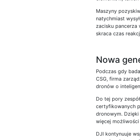
Maszyny pozyskiw
natychmiast wysy
zacisku pancerza
skraca czas reakcj
Nowa gene
Podczas gdy badan
CSG, firma zarząd
dronów o intelige
Do tej pory zesp
certyfikowanych 
dronowym. Dzięki 
więcej możliwości
DJI kontynuuje ws