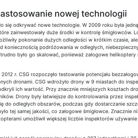
astosowanie nowej technologii
o się odkrywać nowe technologie. W 2009 roku była jedną
tóre zainwestowały duże środki w kontrolę śmigłowców. Lo
ożliwiły pokonanie dużych odległości w krótkim czasie, ale
 koniecznością podróżowania w odległych, niebezpieczny
i trudno było go skalować, ponieważ załogowe helikoptery 
 2012 r. CSG rozpoczęło testowanie potencjału bezzałog
nych dronami. CSG wdrożyło drony w 9 miastach do inspekc
odkryli ich wartość. Przy znacznie mniejszych kosztach dr
ików. Drony były łatwiejsze do kontrolowania przez inspe
ię do odległych obszarów, podczas gdy dostarczanie szc
było tej samej jakości, co załogowe śmigłowce. Znacznie n
kopterami umożliwił większej liczbie inspektorów używani