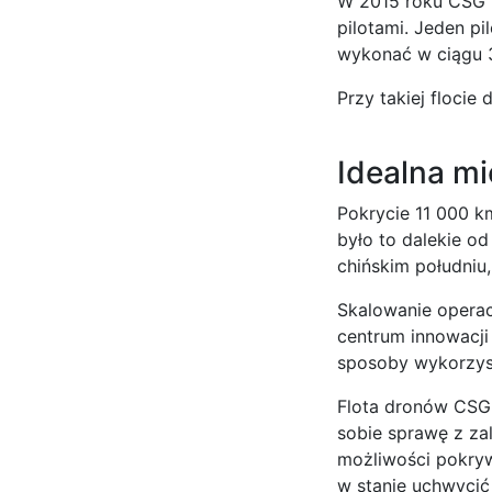
W 2015 roku CSG m
pilotami. Jeden p
wykonać w ciągu 3
Przy takiej flocie
Idealna m
Pokrycie 11 000 k
było to dalekie o
chińskim południu
Skalowanie operac
centrum innowacji 
sposoby wykorzysta
Flota dronów CSG 
sobie sprawę z za
możliwości pokryw
w stanie uchwycić