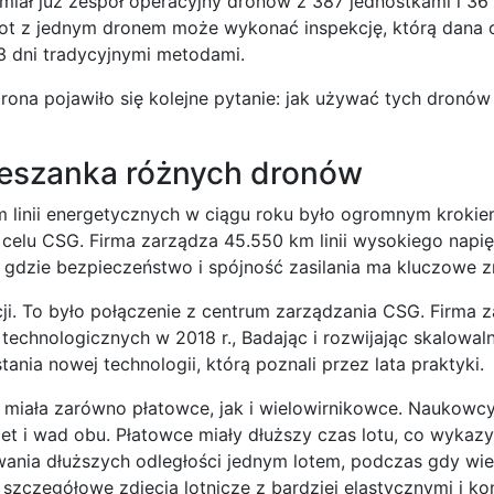
iał już zespół operacyjny dronów z 387 jednostkami i 36
ilot z jednym dronem może wykonać inspekcję, którą dana
 dni tradycyjnymi metodami.
 drona pojawiło się kolejne pytanie: jak używać tych dronó
ieszanka różnych dronów
m linii energetycznych w ciągu roku było ogromnym kroki
d celu CSG. Firma zarządza 45.550 km linii wysokiego nap
, gdzie bezpieczeństwo i spójność zasilania ma kluczowe z
ji. To było połączenie z centrum zarządzania CSG. Firma z
technologicznych w 2018 r., Badając i rozwijając skalowaln
nia nowej technologii, którą poznali przez lata praktyki.
miała zarówno płatowce, jak i wielowirnikowce. Naukowcy
let i wad obu. Płatowce miały dłuższy czas lotu, co wykaz
ania dłuższych odległości jednym lotem, podczas gdy wie
 szczegółowe zdjęcia lotnicze z bardziej elastycznymi i k