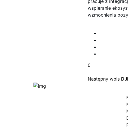
pracuje z integrac
wspieranie ekosys
wzmocnienia pozycj
0
Następny wpis
DJI
Dr
Jesteśmy autoryzowanym
dostawcą kompleksowych
bezzałogowych systemów
powietrznych dla biznesu i
administracji publicznej.