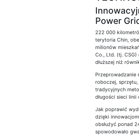
Innowacyj
Power Grid
222 000 kilometró
terytoria Chin, o
milionów mieszka
Co., Ltd. (tj. CSG
dłuższej niż równik
Przeprowadzanie r
roboczej, sprzętu,
tradycyjnych meto
długości sieci lini
Jak poprawić wyda
dzięki innowacjom
obsłużyć ponad 241
spowodowało gwałt