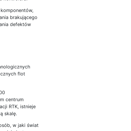
h komponentów,
ania brakującego
ania defektów
hnologicznych
cznych flot
900
im centrum
ji RTK, istnieje
ą skalę.
sób, w jaki świat