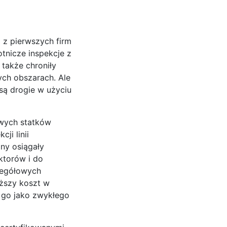
 z pierwszych firm
tnicze inspekcje z
 także chroniły
ch obszarach. Ale
są drogie w użyciu
owych statków
ji linii
ony osiągały
ktorów i do
zegółowych
iższy koszt w
e go jako zwykłego