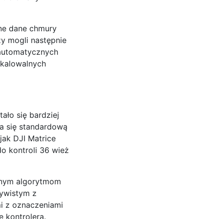
ne dane chmury
zy mogli następnie
 automatycznych
skalowalnych
ało się bardziej
a się standardową
jak DJI Matrice
o kontroli 36 wież
ntnym algorytmom
zywistym z
mi z oznaczeniami
e kontrolera.