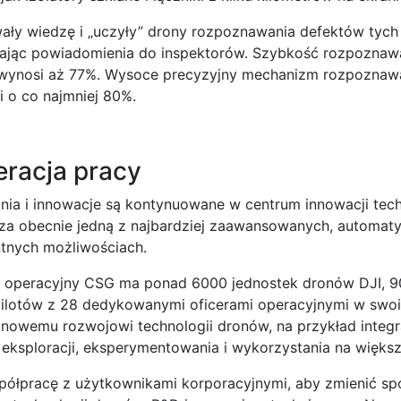
ały wiedzę i „uczyły” drony rozpoznawania defektów tyc
łając powiadomienia do inspektorów. Szybkość rozpoznaw
 wynosi aż 77%. Wysoce precyzyjny mechanizm rozpoznaw
i o co najmniej 80%.
racja pracy
ia i innowacje są kontynuowane w centrum innowacji tec
za obecnie jedną z najbardziej zaawansowanych, automaty
ntnych możliwościach.
ół operacyjny CSG ma ponad 6000 jednostek dronów DJI, 
pilotów z 28 dedykowanymi oficerami operacyjnymi w swo
nowemu rozwojowi technologii dronów, na przykład integrac
 eksploracji, eksperymentowania i wykorzystania na większ
półpracę z użytkownikami korporacyjnymi, aby zmienić spo