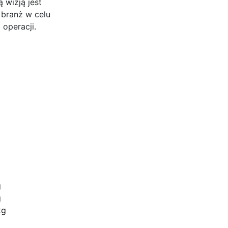
 wizją jest
 branż w celu
 operacji.
Biuro
ul. Ficowskiego 15 Warszawa
g
g
kontakt@dilectro.pl
kg
+48 881 726 700