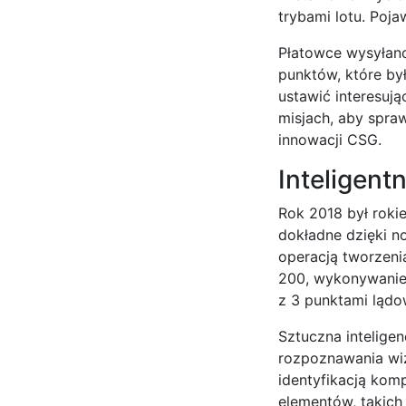
trybami lotu. Poja
Płatowce wysyłano
punktów, które by
ustawić interesuj
misjach, aby spra
innowacji CSG.
Inteligen
Rok 2018 był roki
dokładne dzięki n
operacją tworzeni
200, wykonywanie 
z 3 punktami lądow
Sztuczna intelige
rozpoznawania wiz
identyfikacją kom
elementów, takich 