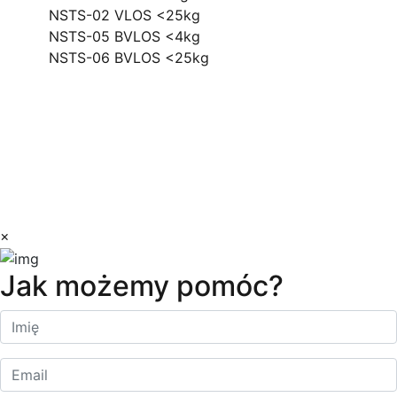
NSTS-02 VLOS <25kg
NSTS-05 BVLOS <4kg
NSTS-06 BVLOS <25kg
Biuro
ul. Ficowskiego 15 Warszawa
kontakt@dilectro.pl
+48 881 726 700
Copyright © 2023 Dilectro
×
Jak możemy pomóc?