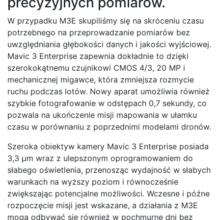
precyzyjnych pomiarów.
W przypadku M3E skupiliśmy się na skróceniu czasu
potrzebnego na przeprowadzanie pomiarów bez
uwzględniania głębokości danych i jakości wyjściowej.
Mavic 3 Enterprise zapewnia dokładnie to dzięki
szerokokątnemu czujnikowi CMOS 4/3, 20 MP i
mechanicznej migawce, która zmniejsza rozmycie
ruchu podczas lotów. Nowy aparat umożliwia również
szybkie fotografowanie w odstępach 0,7 sekundy, co
pozwala na ukończenie misji mapowania w ułamku
czasu w porównaniu z poprzednimi modelami dronów.
Szeroka obiektyw kamery Mavic 3 Enterprise posiada
3,3 μm wraz z ulepszonym oprogramowaniem do
słabego oświetlenia, przenosząc wydajność w słabych
warunkach na wyższy poziom i równocześnie
zwiększając potencjalne możliwości. Wczesne i późne
rozpoczęcie misji jest wskazane, a działania z M3E
mogą odbywać się również w pochmurne dni bez