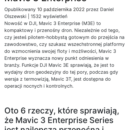
Opublikowany
10 października 2022
przez
Daniel
Olszewski
|
1532 wyświetleń
Nowość w DJI, Mavic 3 Enterprise (M3E) to
kompaktowy i przenośny dron. Niezależnie od tego,
czy jesteś pilotem-hobbystą gotowym do przejścia na
zawodowstwo, czy szukasz wszechstronnej platformy
do wzmocnienia swojej floty i możliwości, Mavic 3
Enterprise wyznacza nowy punkt odniesienia w
branży. F
unkcje DJI Mavic 3E sprawiają, że jest to
wydajny dron geodezyjny do tej pory, podczas gdy
wersja z termowizją, Mavic 3T, jest dostępna do
operacji nocnych i
kontrolnych
.
Oto 6 rzeczy, które sprawiają,
że Mavic 3 Enterprise Series
jest najlepszą przenośną i